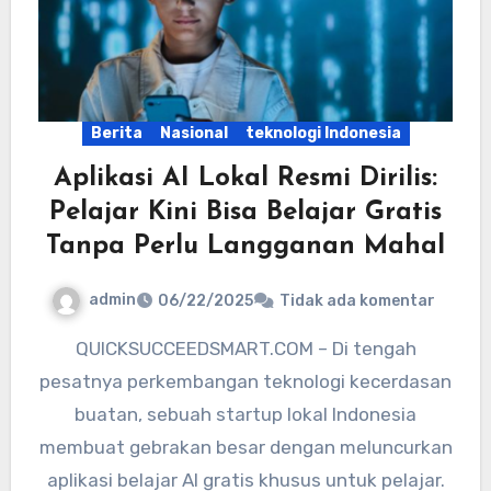
Berita
Nasional
teknologi Indonesia
Aplikasi AI Lokal Resmi Dirilis:
Pelajar Kini Bisa Belajar Gratis
Tanpa Perlu Langganan Mahal
admin
06/22/2025
Tidak ada komentar
QUICKSUCCEEDSMART.COM – Di tengah
pesatnya perkembangan teknologi kecerdasan
buatan, sebuah startup lokal Indonesia
membuat gebrakan besar dengan meluncurkan
aplikasi belajar AI gratis khusus untuk pelajar.