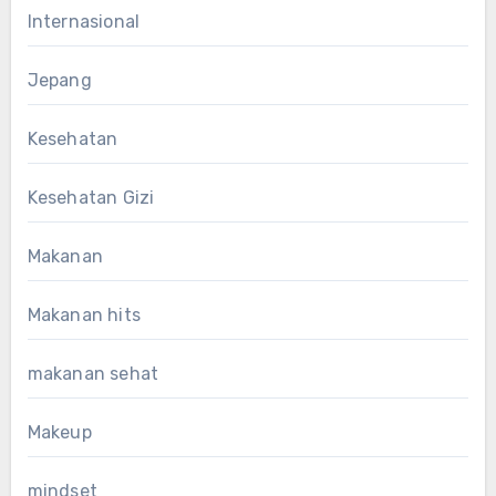
Internasional
Jepang
Kesehatan
Kesehatan Gizi
Makanan
Makanan hits
makanan sehat
Makeup
mindset