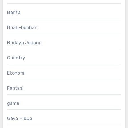
Berita
Buah-buahan
Budaya Jepang
Country
Ekonomi
Fantasi
game
Gaya Hidup