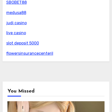
SBOBET88
medusa88
judi casino
live casino
slot deposit 5000
flowersinsurancecenteril
You Missed