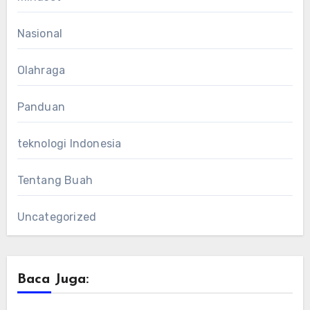
Nasional
Olahraga
Panduan
teknologi Indonesia
Tentang Buah
Uncategorized
Baca Juga: