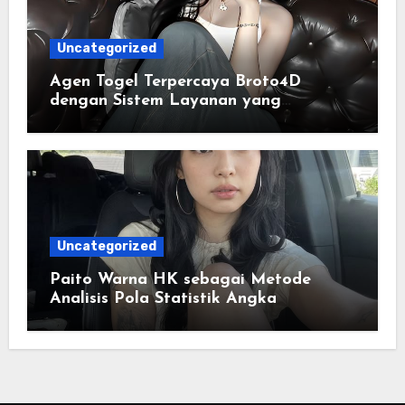
Uncategorized
Agen Togel Terpercaya Broto4D
dengan Sistem Layanan yang
Dirancang Lebih Praktis
Uncategorized
Paito Warna HK sebagai Metode
Analisis Pola Statistik Angka