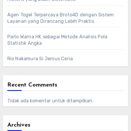
Agen Togel Terpercaya Broto4D dengan Sistem
Layanan yang Dirancang Lebih Praktis
Paito Warna HK sebagai Metode Analisis Pola
Statistik Angka
Rio Nakamura Si Jenius Ceria
Recent Comments
Tidak ada komentar untuk ditampilkan.
Archives