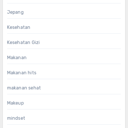
Jepang
Kesehatan
Kesehatan Gizi
Makanan
Makanan hits
makanan sehat
Makeup
mindset