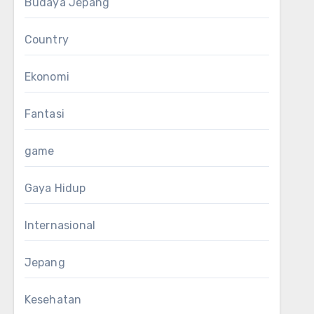
Budaya Jepang
Country
Ekonomi
Fantasi
game
Gaya Hidup
Internasional
Jepang
Kesehatan