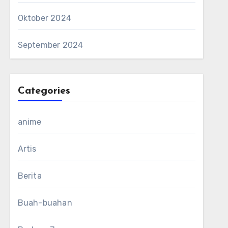
Oktober 2024
September 2024
Categories
anime
Artis
Berita
Buah-buahan