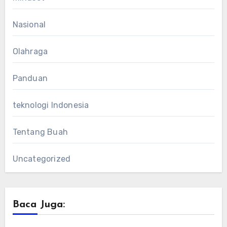
Nasional
Olahraga
Panduan
teknologi Indonesia
Tentang Buah
Uncategorized
Baca Juga: