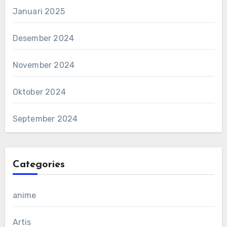
Januari 2025
Desember 2024
November 2024
Oktober 2024
September 2024
Categories
anime
Artis