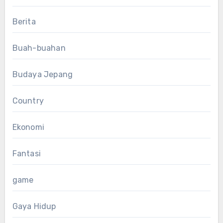
Berita
Buah-buahan
Budaya Jepang
Country
Ekonomi
Fantasi
game
Gaya Hidup