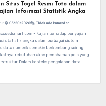
an Situs Togel Resmi Toto dalam
ajian Informasi Statistik Angka
min
05/20/2026
Tidak ada komentar
si statistik angka dalam berbagai sistem
is data numerik semakin berkembang seiring
katnya kebutuhan akan pemahaman pola yang
erstruktur. Dalam konteks pengolahan data
…