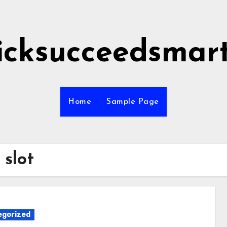
icksucceedsmar
Home
Sample Page
 slot
egorized