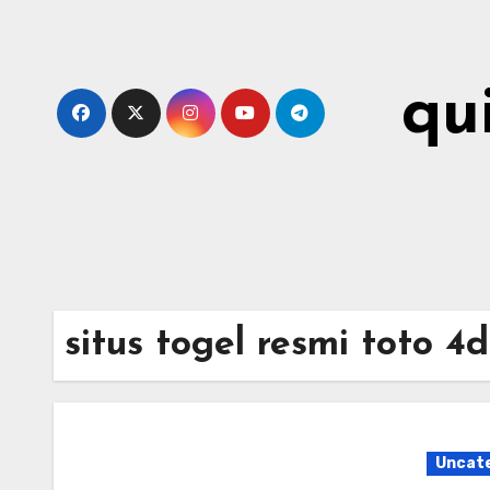
Skip
to
content
qu
situs togel resmi toto 4d
Uncat