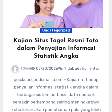
Uncategorized
Kajian Situs Togel Resmi Toto
dalam Penyajian Informasi
Statistik Angka
admin
05/20/2026
Tidak ada komentar
quicksucceedsmart.com – Kajian terhadap
penyajian informasi statistik angka dalam
berbagai sistem berbasis data numerik
semakin berkembang seiring meningkatnya
kebutuhan akan pemahaman pola yang lebih