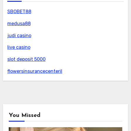
SBOBET88
medusa88
judi casino
live casino
slot deposit 5000
flowersinsurancecenteril
You Missed