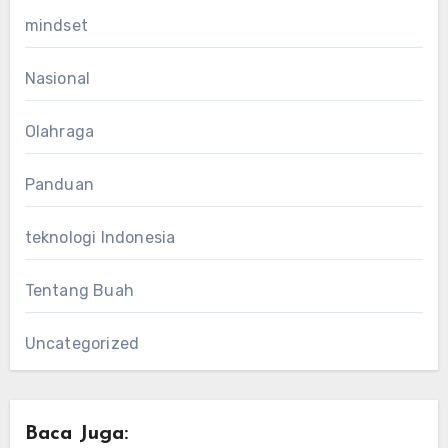
mindset
Nasional
Olahraga
Panduan
teknologi Indonesia
Tentang Buah
Uncategorized
Baca Juga: