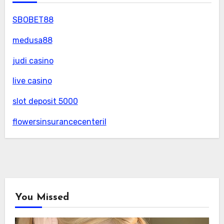
SBOBET88
medusa88
judi casino
live casino
slot deposit 5000
flowersinsurancecenteril
You Missed