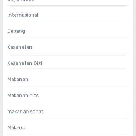
Internasional
Jepang
Kesehatan
Kesehatan Gizi
Makanan
Makanan hits
makanan sehat
Makeup