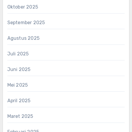
Oktober 2025
September 2025
Agustus 2025
Juli 2025
Juni 2025
Mei 2025
April 2025
Maret 2025
Februari 2025