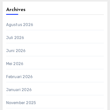
Archives
Agustus 2026
Juli 2026
Juni 2026
Mei 2026
Februari 2026
Januari 2026
November 2025