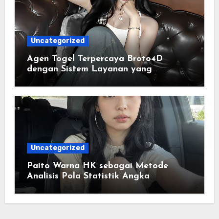
Uncategorized
Agen Togel Terpercaya Broto4D
dengan Sistem Layanan yang
Dirancang Lebih Praktis
Uncategorized
Paito Warna HK sebagai Metode
Analisis Pola Statistik Angka