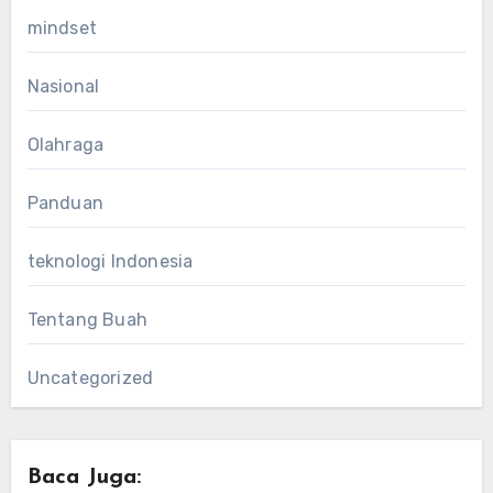
mindset
Nasional
Olahraga
Panduan
teknologi Indonesia
Tentang Buah
Uncategorized
Baca Juga: