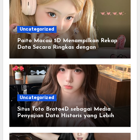
Uncategorized
Paito Macau 5D Menampilkan Rekap
Data Secara Ringkas dengan
Penyajian yang Lebih Jelas
Uncategorized
Situs Toto Broto4D sebagai Media
Penyajian Data Historis yang Lebih
Sistematis