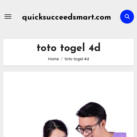
Skip
to
quicksucceedsmart.com
content
toto togel 4d
Home
toto togel 4d