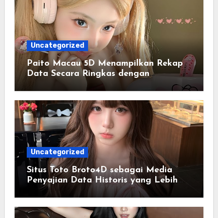
Uncategorized
Paito Macau 5D Menampilkan Rekap
Data Secara Ringkas dengan
Penyajian yang Lebih Jelas
Uncategorized
Situs Toto Broto4D sebagai Media
Penyajian Data Historis yang Lebih
Sistematis