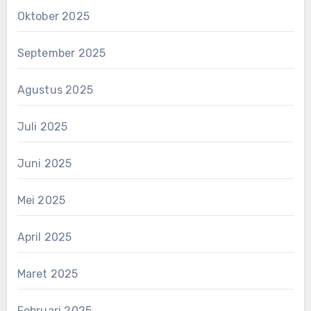
Oktober 2025
September 2025
Agustus 2025
Juli 2025
Juni 2025
Mei 2025
April 2025
Maret 2025
Februari 2025