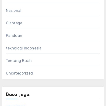
Nasional
Olahraga
Panduan
teknologi Indonesia
Tentang Buah
Uncategorized
Baca Juga: