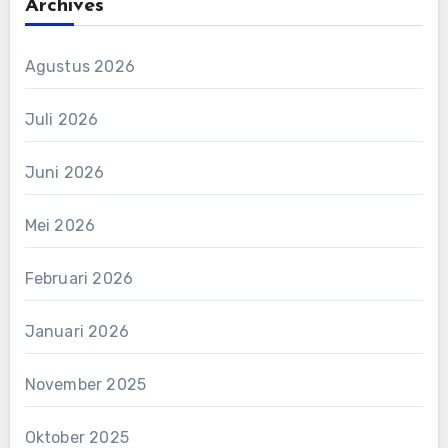
Archives
Agustus 2026
Juli 2026
Juni 2026
Mei 2026
Februari 2026
Januari 2026
November 2025
Oktober 2025