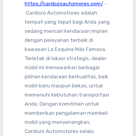
https://cardozoautomores.com/
–
Cardozo Automotores adalah
tempat yang tepat bagi Anda yang
sedang mencari kendaraan impian
dengan pelayanan terbaik di
kawasan La Esquina Más Famosa.
Terletak di lokasi strategis, dealer
mobil ini menawarkan berbagai
pilihan kendaraan berkualitas, baik
mobil baru maupun bekas, untuk
memenuhi kebutuhan transportasi
Anda. Dengan komitmen untuk
memberikan pengalaman membeli
mobil yang menyenangkan,
Cardozo Automotores selalu