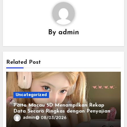
By
admin
Related Post
Uncategorized
Paito Macau 5D Menampilkan Rekap
Data Secara Ringkas dengan Penyajian
yang Lebih Jelas
admin
08/03/2026