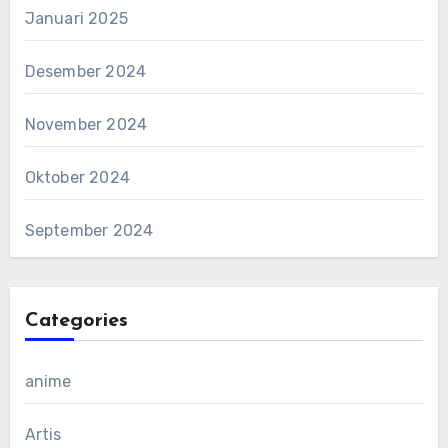
Januari 2025
Desember 2024
November 2024
Oktober 2024
September 2024
Categories
anime
Artis