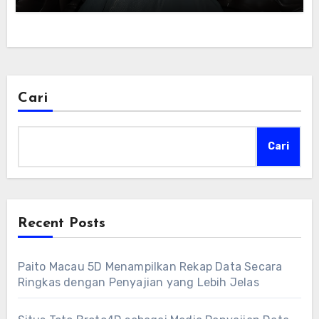
Cari
Cari
Recent Posts
Paito Macau 5D Menampilkan Rekap Data Secara
Ringkas dengan Penyajian yang Lebih Jelas